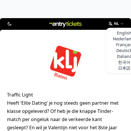
NL
Englis
Nederla
Françai
Deutsc
Italian
한국어
日本語
Traffic Light
Heeft ‘Elite Dating’ je nog steeds geen partner met
klasse opgeleverd? Of heb je die knappe Tinder-
match per ongeluk naar de verkeerde kant
gesleept? En wil je Valentijn niet voor het 8ste jaar