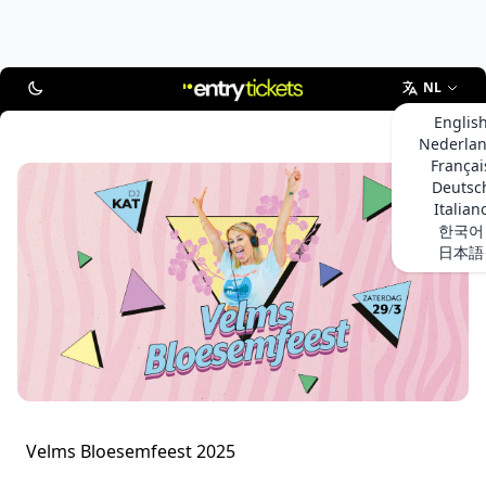
NL
Englis
Nederla
Françai
Deutsc
Italian
한국어
日本語
Velms Bloesemfeest 2025